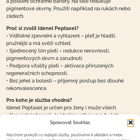
a posílení ochranné bariéry. Na těle redukuje
pigmentové skvrny. Použití například na rukách nebo
zádech.
Proč si zvolit Idenel Peptaxel?
• Viditelné zpevnění a vyhlazení – pleť je hladší,
pružnější a má svěží vzhled.
• Sjednocený tón pleti – redukce nerovností,
pigmentových skvrn a zarudnutí.
• Podpora vitality pleti – aktivace přirozených
regeneračních schopností.
• Bez jehel a bolesti – příjemný postup bez dlouhé
rekonvalescence.
Pro koho je služba vhodná?
Idenel Peptaxel je určen pro ženy i muže všech
věkových kategorií. Je ideální volbou pro ty, kdo
Spravovat Souhlas
chtějí osvěžit vzhled pleti, zmírnit známky stárnutí,
redukovat drobné nedokonalosti nebo dodat pokožce
Abychom poskytli co nejlepší služby, používáme k ukládání a/nebo
energii a jas. Hodí se pro pleť suchou, mastnou,